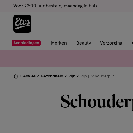
ga
Voor 22:00 uur besteld, maandag in huis
naar
de
hoofd
content
ga
Merken
Beauty
Verzorging
Aanbiedingen
naar
de
zoekbalk
ga
Je
Advies
Gezondheid
Pijn
Pijn | Schouderpijn
naar
bent
de
hier:
Schouderp
footer