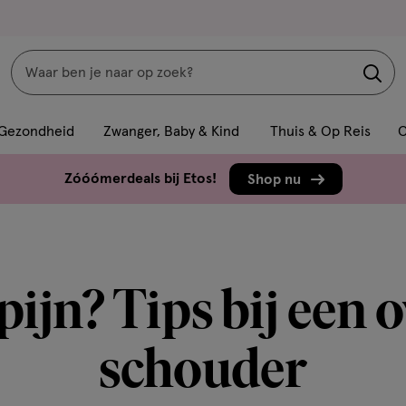
Zoeken
Interactie
met
Gezondheid
Zwanger, Baby & Kind
Thuis & Op Reis
C
dit
veld
Zóóómerdeals bij Etos!
Shop nu
opent
een
volledig
venster
ijn? Tips bij een o
met
geavanceerde
zoekopties
schouder