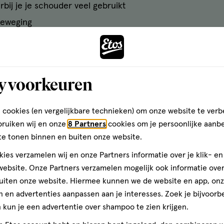
bij je je schouder veel gebruikt
beweging
en
y voorkeuren
 cookies (en vergelijkbare technieken) om onze website te verb
en door overbelasting. Acute schouderpijn komt plotselin
bruiken wij en onze
8 Partners
cookies om je persoonlijke aanb
en gekke beweging hebt gemaakt tijdens het sporten. Je k
te tonen binnen en buiten onze website.
g overbelast door herhaalde bewegingen. De overbelastin
ieren en pezen rond het schoudergewricht. Die ontsteking
ies verzamelen wij en onze Partners informatie over je klik- e
ebsite. Onze Partners verzamelen mogelijk ook informatie over 
ook last van krachtverlies? En/of straalt de schouderpijn
uiten onze website. Hiermee kunnen we de website en app, on
heurtje 1 of meerdere pezen van je schouderspieren.
 en advertenties aanpassen aan je interesses. Zoek je bijvoorb
kun je een advertentie over shampoo te zien krijgen.
oor zwaar werk