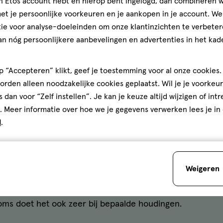
jn Etos account hebt en hierop bent ingelogd, dan combineren w
t je persoonlijke voorkeuren en je aankopen in je account. W
er veel gebruikt, kan je last krijgen van je schouder. Bijv
ie voor analyse-doeleinden om onze klantinzichten te verbeter
st of met je armen boven je hoofd werkt, zoals bij schil
an nóg persoonlijkere aanbevelingen en advertenties in het kade
 en pezen moe of overbelast raken. Dit kan pijn en stijf
 “Accepteren” klikt, geef je toestemming voor al onze cookies. 
a sporten
rden alleen noodzakelijke cookies geplaatst. Wil je je voorkeur
s dan voor “Zelf instellen”. Je kan je keuze altijd wijzigen of int
 je je schouder heel vaak. Denk aan tennis, volleybal o
. Meer informatie over hoe we je gegevens verwerken lees je in
met je arm, soms ook met veel kracht. Dit kan je schou
d
.
a een val of verkeerde bewegin
Weigeren
 beweging maakt, kan dat pijn in je schouder geven. Je sc
soms doet het ook zeer bij bepaalde houdingen.