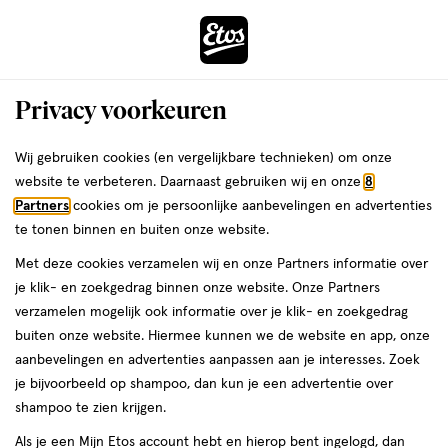
ga
Voor 22:00 uur besteld,
morgen in huis
naar
de
Menu
hoofd
Zoeken
Privacy voorkeuren
content
›
›
ga
Interactie
naar
Wij gebruiken cookies (en vergelijkbare technieken) om onze
met
de
website te verbeteren. Daarnaast gebruiken wij en onze
8
dit
zoekbalk
Partners
cookies om je persoonlijke aanbevelingen en advertenties
ers
Weleda
veld
ga
te tonen binnen en buiten onze website.
opent
naar
Met deze cookies verzamelen wij en onze Partners informatie over
een
de
je klik- en zoekgedrag binnen onze website. Onze Partners
volledig
footer
verzamelen mogelijk ook informatie over je klik- en zoekgedrag
venster
buiten onze website. Hiermee kunnen we de website en app, onze
met
aanbevelingen en advertenties aanpassen aan je interesses. Zoek
geavanceerde
je bijvoorbeeld op shampoo, dan kun je een advertentie over
zoekopties
shampoo te zien krijgen.
Als je een Mijn Etos account hebt en hierop bent ingelogd, dan