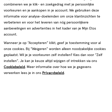
combineren we je klik- en zoekgedrag met je persoonlijke
Nederlandse vrouw
voorkeuren en je aankopen in je account. We gebruiken deze
informatie voor analyse-doeleinden om onze klantinzichten te
controleert
verbeteren en voor het leveren van nóg persoonlijkere
aanbevelingen en advertenties in het kader van je Mijn Etos
gezondheid te weinig
account.
Wanneer je op “Accepteren” klikt, geef je toestemming voor al
Gebrek aan kennis of ontbreken urgentie voornaamste
onze cookies. Bij “Weigeren” worden alleen noodzakelijke cookies
oorzaken voor te weinig juiste zelfcontrole op hoge
geplaatst. Wil je je voorkeuren zelf instellen? Kies dan voor “Zelf
bloeddruk en borstkanker.
instellen”. Je kan je keuze altijd wijzigen of intrekken via ons
Cookiebeleid
. Meer informatie over hoe we je gegevens
verwerken lees je in ons
Privacybeleid
.
lees het volledige onderzoeksrapport