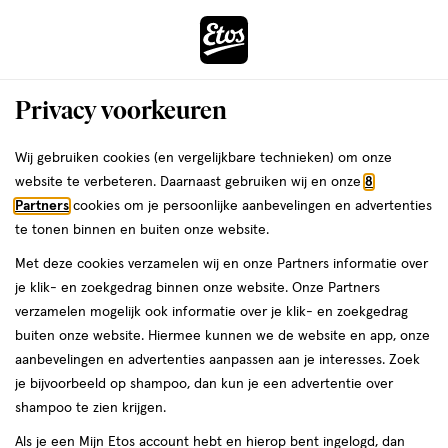
ga
Voor 22:00 uur besteld,
morgen in huis
naar
de
Menu
hoofd
Zoeken
Privacy voorkeuren
content
›
ga
Interactie
naar
Wij gebruiken cookies (en vergelijkbare technieken) om onze
mooi voor je lichaam
Ontdek ons assortiment
met
de
website te verbeteren. Daarnaast gebruiken wij en onze
8
dit
zoekbalk
Partners
cookies om je persoonlijke aanbevelingen en advertenties
da
Je
Mondverzorging
veld
ga
te tonen binnen en buiten onze website.
bent
Verstandskies laten
opent
naar
hier:
Met deze cookies verzamelen wij en onze Partners informatie over
een
de
trekken
je klik- en zoekgedrag binnen onze website. Onze Partners
volledig
footer
verzamelen mogelijk ook informatie over je klik- en zoekgedrag
venster
buiten onze website. Hiermee kunnen we de website en app, onze
met
aanbevelingen en advertenties aanpassen aan je interesses. Zoek
geavanceerde
je bijvoorbeeld op shampoo, dan kun je een advertentie over
zoekopties
Etos
shampoo te zien krijgen.
Laatste update
30 januari 2025
Als je een Mijn Etos account hebt en hierop bent ingelogd, dan