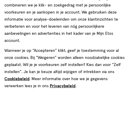
Helemaal achterin je gebit zitten kiezen
combineren we je klik- en zoekgedrag met je persoonlijke
verstopt die pas op latere leeftijd of misschien
voorkeuren en je aankopen in je account. We gebruiken deze
informatie voor analyse-doeleinden om onze klantinzichten te
wel nooit doorkomen. Dat zijn je
verbeteren en voor het leveren van nóg persoonlijkere
verstandskiezen. Die kunnen bij sommige
aanbevelingen en advertenties in het kader van je Mijn Etos
mensen problemen veroorzaken. Dan is het
account.
beter om ze te laten verwijderen. Wil je weten
Wanneer je op “Accepteren” klikt, geef je toestemming voor al
hoe dat in zijn werk gaat? Lees dan verder, want
onze cookies. Bij “Weigeren” worden alleen noodzakelijke cookies
wij vertellen je alles over je verstandskiezen!
geplaatst. Wil je je voorkeuren zelf instellen? Kies dan voor “Zelf
instellen”. Je kan je keuze altijd wijzigen of intrekken via ons
Cookiebeleid
. Meer informatie over hoe we je gegevens
verwerken lees je in ons
Privacybeleid
.