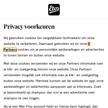
ga
Voor 22:00 uur besteld, maandag in huis
naar
de
Menu
hoofd
Zoeken
Privacy voorkeuren
content
›
›
ga
Interactie
naar
Wij gebruiken cookies (en vergelijkbare technieken) om onze
Zóóómerdeals bij Etos!
Shop nu
met
de
website te verbeteren. Daarnaast gebruiken wij en onze
8
dit
zoekbalk
Partners
cookies om je persoonlijke aanbevelingen en advertenties
ers
Weleda
Je
Voeding
veld
ga
te tonen binnen en buiten onze website.
bent
Meest gestelde vragen
opent
naar
hier:
Met deze cookies verzamelen wij en onze Partners informatie over
een
de
over voeding en bewegen
je klik- en zoekgedrag binnen onze website. Onze Partners
volledig
footer
verzamelen mogelijk ook informatie over je klik- en zoekgedrag
venster
buiten onze website. Hiermee kunnen we de website en app, onze
met
aanbevelingen en advertenties aanpassen aan je interesses. Zoek
geavanceerde
je bijvoorbeeld op shampoo, dan kun je een advertentie over
zoekopties
Etos
shampoo te zien krijgen.
Laatste update
15 mei 2025
Als je een Mijn Etos account hebt en hierop bent ingelogd, dan