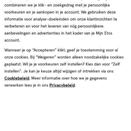
Lekker in je vel zitten begint bij gezond en
combineren we je klik- en zoekgedrag met je persoonlijke
gevarieerd eten en voldoende bewegen. Maar
voorkeuren en je aankopen in je account. We gebruiken deze
informatie voor analyse-doeleinden om onze klantinzichten te
wat kan je eigenlijk het beste eten na het
verbeteren en voor het leveren van nóg persoonlijkere
sporten? En kan je sporten op een lege maag?
aanbevelingen en advertenties in het kader van je Mijn Etos
Wij geven antwoord op prangende vragen over
account.
voeding en bewegen.
Wanneer je op “Accepteren” klikt, geef je toestemming voor al
onze cookies. Bij “Weigeren” worden alleen noodzakelijke cookies
geplaatst. Wil je je voorkeuren zelf instellen? Kies dan voor “Zelf
instellen”. Je kan je keuze altijd wijzigen of intrekken via ons
Cookiebeleid
. Meer informatie over hoe we je gegevens
verwerken lees je in ons
Privacybeleid
.