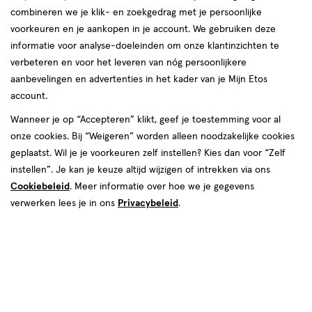
Nog één keer heerlijk op vakantie samen met je
combineren we je klik- en zoekgedrag met je persoonlijke
partner voordat de baby er is? Een babymoon is
voorkeuren en je aankopen in je account. We gebruiken deze
informatie voor analyse-doeleinden om onze klantinzichten te
dé perfecte kans om nog even samen te
verbeteren en voor het leveren van nóg persoonlijkere
ontspannen voor de komst van je kleintje. Maar
aanbevelingen en advertenties in het kader van je Mijn Etos
wanneer is nu het ideale moment voor de
account.
babymoon? En welke bestemmingen zijn het
Wanneer je op “Accepteren” klikt, geef je toestemming voor al
meest geschikt? Wij hebben alle babymoon tips
onze cookies. Bij “Weigeren” worden alleen noodzakelijke cookies
voor jou op een rij gezet. Zo kan jij straks nog
geplaatst. Wil je je voorkeuren zelf instellen? Kies dan voor “Zelf
even ontspannen voordat de baby er is!
instellen”. Je kan je keuze altijd wijzigen of intrekken via ons
Cookiebeleid
. Meer informatie over hoe we je gegevens
verwerken lees je in ons
Privacybeleid
.