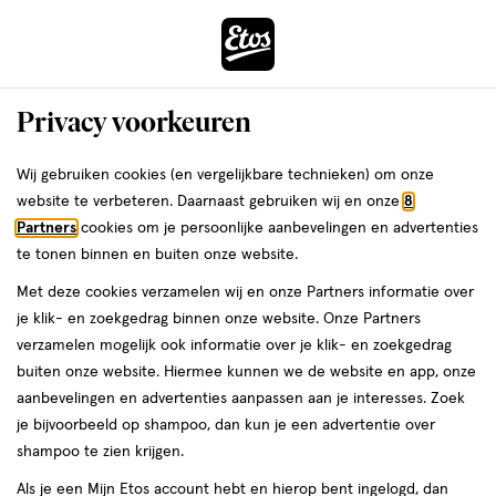
ga
Voor 22:00 uur besteld,
morgen in huis
naar
de
Menu
hoofd
Zoeken
Privacy voorkeuren
content
›
›
ga
Interactie
naar
Wij gebruiken cookies (en vergelijkbare technieken) om onze
Zóóómerdeals bij Etos!
Shop nu
met
de
website te verbeteren. Daarnaast gebruiken wij en onze
8
dit
zoekbalk
Partners
cookies om je persoonlijke aanbevelingen en advertenties
ers
Weleda
Je
Zwangerschap
veld
ga
te tonen binnen en buiten onze website.
bent
Babymoon: alle tips op
opent
naar
hier:
Met deze cookies verzamelen wij en onze Partners informatie over
een
de
een rij!
je klik- en zoekgedrag binnen onze website. Onze Partners
volledig
footer
verzamelen mogelijk ook informatie over je klik- en zoekgedrag
venster
buiten onze website. Hiermee kunnen we de website en app, onze
met
aanbevelingen en advertenties aanpassen aan je interesses. Zoek
geavanceerde
je bijvoorbeeld op shampoo, dan kun je een advertentie over
zoekopties
Etos
shampoo te zien krijgen.
Laatste update
24 september 2024
Als je een Mijn Etos account hebt en hierop bent ingelogd, dan