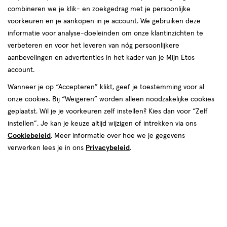
Drinken is ontzettend belangrijk. Als je niet
combineren we je klik- en zoekgedrag met je persoonlijke
genoeg drinkt of als je te veel vocht verliest, kan
voorkeuren en je aankopen in je account. We gebruiken deze
informatie voor analyse-doeleinden om onze klantinzichten te
je uitgedroogd raken. Maar hoeveel moet je per
verbeteren en voor het leveren van nóg persoonlijkere
dag eigenlijk drinken? Is uitdroging gevaarlijk?
aanbevelingen en advertenties in het kader van je Mijn Etos
En hoe kan je uitdroging voorkomen? Wij
account.
vertellen je meer over uitdroging.
Wanneer je op “Accepteren” klikt, geef je toestemming voor al
onze cookies. Bij “Weigeren” worden alleen noodzakelijke cookies
geplaatst. Wil je je voorkeuren zelf instellen? Kies dan voor “Zelf
instellen”. Je kan je keuze altijd wijzigen of intrekken via ons
Cookiebeleid
. Meer informatie over hoe we je gegevens
verwerken lees je in ons
Privacybeleid
.