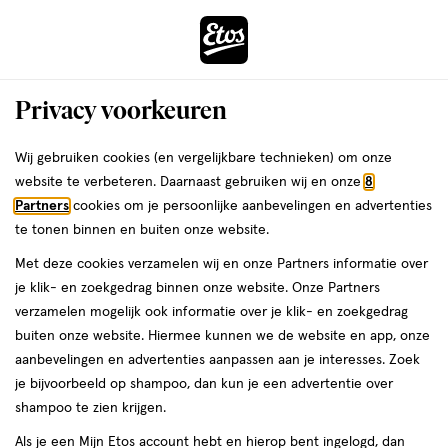
ga
Voor 22:00 uur besteld,
morgen in huis
naar
de
Menu
hoofd
Zoeken
Privacy voorkeuren
content
›
›
ga
Interactie
naar
Wij gebruiken cookies (en vergelijkbare technieken) om onze
Zóóómerdeals bij Etos!
Shop nu
met
de
website te verbeteren. Daarnaast gebruiken wij en onze
8
dit
zoekbalk
Partners
cookies om je persoonlijke aanbevelingen en advertenties
ers
Weleda
Je
Maag & Darm
veld
ga
te tonen binnen en buiten onze website.
bent
Uitdroging: dit wil je
opent
naar
hier:
Met deze cookies verzamelen wij en onze Partners informatie over
een
de
weten
je klik- en zoekgedrag binnen onze website. Onze Partners
volledig
footer
verzamelen mogelijk ook informatie over je klik- en zoekgedrag
venster
buiten onze website. Hiermee kunnen we de website en app, onze
met
aanbevelingen en advertenties aanpassen aan je interesses. Zoek
geavanceerde
je bijvoorbeeld op shampoo, dan kun je een advertentie over
zoekopties
Etos
shampoo te zien krijgen.
Laatste update
23 juli 2026
Als je een Mijn Etos account hebt en hierop bent ingelogd, dan