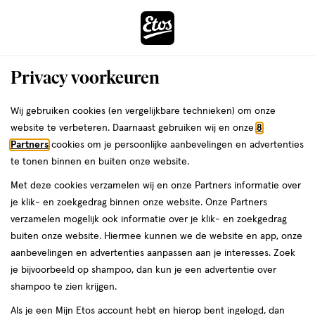
ga
Voor 22:00 uur besteld,
morgen in huis
naar
de
Menu
hoofd
Zoeken
Privacy voorkeuren
content
›
›
ga
Interactie
naar
Wij gebruiken cookies (en vergelijkbare technieken) om onze
Zóóómerdeals bij Etos!
Shop nu
met
de
website te verbeteren. Daarnaast gebruiken wij en onze
8
dit
zoekbalk
Partners
cookies om je persoonlijke aanbevelingen en advertenties
ers
Weleda
Je
Vitamines
veld
ga
te tonen binnen en buiten onze website.
bent
Vitamine A
opent
naar
hier:
Met deze cookies verzamelen wij en onze Partners informatie over
een
de
je klik- en zoekgedrag binnen onze website. Onze Partners
volledig
footer
verzamelen mogelijk ook informatie over je klik- en zoekgedrag
venster
buiten onze website. Hiermee kunnen we de website en app, onze
met
Etos
aanbevelingen en advertenties aanpassen aan je interesses. Zoek
geavanceerde
Laatste update
11 juni 2025
je bijvoorbeeld op shampoo, dan kun je een advertentie over
zoekopties
shampoo te zien krijgen.
Vitamine A ondersteunt je weerstand, maar wist
Als je een Mijn Etos account hebt en hierop bent ingelogd, dan
je dat het ook goed is voor het behoud van een