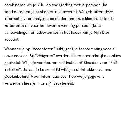
combineren we je klik- en zoekgedrag met je persoonlijke
gezonde huid? Benieuwd waar deze vitamine
voorkeuren en je aankopen in je account. We gebruiken deze
nog meer goed voor is, waar vitamine A in zit en
informatie voor analyse-doeleinden om onze klantinzichten te
hoeveel per dag aanbevolen is om uit je voeding
verbeteren en voor het leveren van nóg persoonlijkere
te halen? Lees het hieronder!
aanbevelingen en advertenties in het kader van je Mijn Etos
account.
Wanneer je op “Accepteren” klikt, geef je toestemming voor al
onze cookies. Bij “Weigeren” worden alleen noodzakelijke cookies
geplaatst. Wil je je voorkeuren zelf instellen? Kies dan voor “Zelf
instellen”. Je kan je keuze altijd wijzigen of intrekken via ons
Cookiebeleid
. Meer informatie over hoe we je gegevens
verwerken lees je in ons
Privacybeleid
.