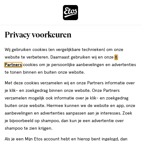
ga
Voor 22:00 uur besteld,
morgen in huis
naar
de
Menu
hoofd
Zoeken
Privacy voorkeuren
content
›
›
ga
Interactie
naar
Wij gebruiken cookies (en vergelijkbare technieken) om onze
Zóóómerdeals bij Etos!
Shop nu
met
de
website te verbeteren. Daarnaast gebruiken wij en onze
8
dit
zoekbalk
Partners
cookies om je persoonlijke aanbevelingen en advertenties
ers
Weleda
Je
Make-up
veld
ga
te tonen binnen en buiten onze website.
bent
BB cream, CC cream of
opent
naar
hier:
Met deze cookies verzamelen wij en onze Partners informatie over
een
de
foundation: wat zijn de
je klik- en zoekgedrag binnen onze website. Onze Partners
volledig
footer
verzamelen mogelijk ook informatie over je klik- en zoekgedrag
venster
verschillen?
buiten onze website. Hiermee kunnen we de website en app, onze
met
aanbevelingen en advertenties aanpassen aan je interesses. Zoek
geavanceerde
je bijvoorbeeld op shampoo, dan kun je een advertentie over
zoekopties
shampoo te zien krijgen.
Etos
Als je een Mijn Etos account hebt en hierop bent ingelogd, dan