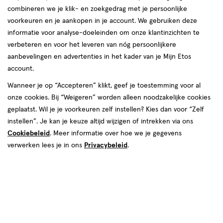
Laatste update
31 juli 2025
combineren we je klik- en zoekgedrag met je persoonlijke
voorkeuren en je aankopen in je account. We gebruiken deze
Wil jij een egale teint, maar weet je niet of je
informatie voor analyse-doeleinden om onze klantinzichten te
moet kiezen voor een BB cream, CC cream of
verbeteren en voor het leveren van nóg persoonlijkere
foundation? Met zo veel keuze is het lastig om
aanbevelingen en advertenties in het kader van je Mijn Etos
account.
de juiste match te vinden voor jouw huid. Maar
wij zijn er om je te helpen! In dit artikel leggen
Wanneer je op “Accepteren” klikt, geef je toestemming voor al
onze cookies. Bij “Weigeren” worden alleen noodzakelijke cookies
we je precies uit wat de verschillen zijn, wat het
geplaatst. Wil je je voorkeuren zelf instellen? Kies dan voor “Zelf
beste past bij jouw huidtype én hoe je de juiste
instellen”. Je kan je keuze altijd wijzigen of intrekken via ons
dekking kiest. Of je nu gaat voor een natuurlijke
Cookiebeleid
. Meer informatie over hoe we je gegevens
look of een volledige dekking: wij helpen je de
verwerken lees je in ons
Privacybeleid
.
perfecte match te vinden!