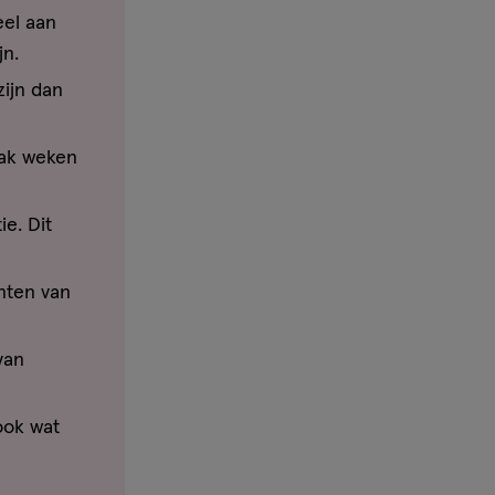
eel aan
jn.
zijn dan
vaak weken
ie. Dit
nten van
van
ook wat