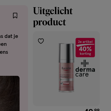
Uitgelicht
product
s dat je
2e artikel
een
toevoegen
40%
aan
eens
korting
verlanglijst
€ 49.99
99