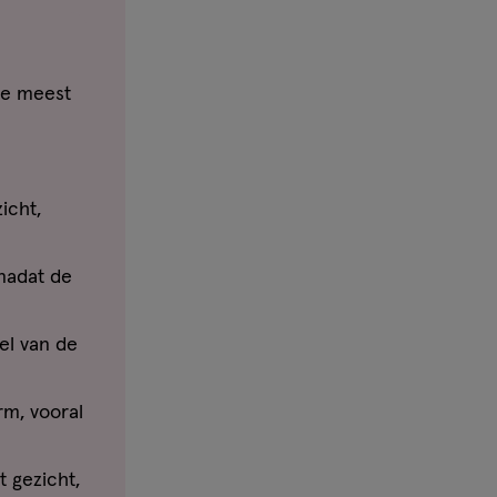
de meest
icht,
nadat de
el van de
rm, vooral
t gezicht,