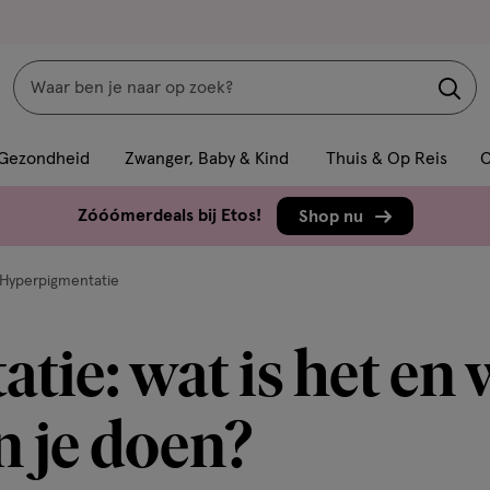
Zoeken
Interactie
met
Gezondheid
Zwanger, Baby & Kind
Thuis & Op Reis
C
dit
veld
Zóóómerdeals bij Etos!
Shop nu
opent
een
Hyperpigmentatie
volledig
venster
ie: wat is het en 
met
geavanceerde
zoekopties
n je doen?