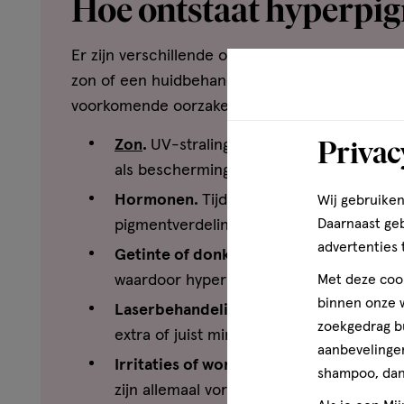
Hoe ontstaat hyperpi
Er zijn verschillende oorzaken voor hyperpigm
zon of een huidbehandeling. Ook kan je huidt
voorkomende oorzaken van hyperpigmentatie vo
Privac
Zon
.
UV-straling is een van de grootste 
als bescherming, wat kan zorgen voor ong
Hormonen.
Tijdens de
zwangerschap
of 
Wij gebruiken
Daarnaast ge
pigmentverdeling beïnvloeden.
advertenties 
Getinte of donkere huid.
Mensen met ee
waardoor hyperpigmentatie sneller zichtb
Met deze cook
binnen onze w
Laserbehandelingen.
De huid kan na e
zoekgedrag b
extra of juist minder pigmentvorming. Dit
aanbevelingen
Irritaties of wondjes.
Een puistje dat je
shampoo, dan 
zijn allemaal vormen van kleine huidbes