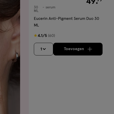
49
.
30
serum
serum
ML
Eucerin Anti-Pigment Serum Duo 30
ML
4.1
4.1/5
(60)
van
5
Toevoegen
1
verhoog aantal me
sterren
op
basis
van
60
reviews