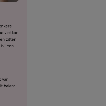
donkere
ne vlekken
en zitten
 bij een
k van
it balans