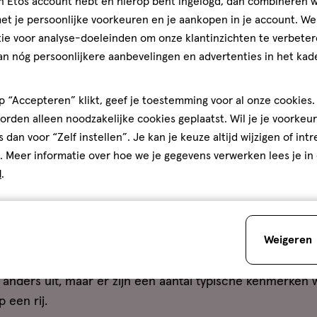
jn Etos account hebt en hierop bent ingelogd, dan combineren w
lekjes. Dit wordt ook wel
post inflammatoire hyperpigme
t je persoonlijke voorkeuren en je aankopen in je account. W
ie voor analyse-doeleinden om onze klantinzichten te verbeter
ige geurstoffen of actieve ingrediënten in parfum kunne
an nóg persoonlijkere aanbevelingen en advertenties in het kade
e veroorzaken. Denk bijvoorbeeld aan parfum dat je op j
gesteld aan de zon. Dit kan pigmentvlekken veroorzaken.
 “Accepteren” klikt, geef je toestemming voor al onze cookies. 
ding, scheren of schuren van de huid (bijvoorbeeld onder
rden alleen noodzakelijke cookies geplaatst. Wil je je voorkeur
teren. Als reactie maakt de huid soms meer pigment aan, w
s dan voor “Zelf instellen”. Je kan je keuze altijd wijzigen of int
. Meer informatie over hoe we je gegevens verwerken lees je in
d
.
e huid wordt blootgesteld aan de zon. Hierdoor kunnen
erdomsvlekken (ook wel levervlekken genoemd) kan vero
entatie herkennen?
Weigeren
 anders uit, maar er zijn een aantal typische kenmerken 
 een rij.