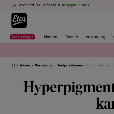
ga
Voor 22:00 uur besteld,
morgen in huis
naar
de
hoofd
content
ga
Merken
Beauty
Verzorging
Aanbiedingen
naar
de
zoekbalk
ga
Je
Advies
Verzorging
Huidproblemen
Huidproblemen | 
naar
bent
de
hier:
Hyperpigmentat
footer
ka