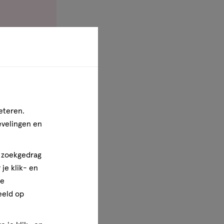
oals de
 meest
ent aan
ingen de
eteren.
evelingen en
nt aan,
n zoekgedrag
je klik- en
ageren met
ze
eeld op
heren: het
s extra