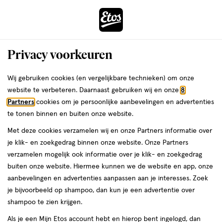
ga
Voor 22:00 uur besteld,
morgen in huis
naar
de
Menu
hoofd
Zoeken
Privacy voorkeuren
content
›
›
ga
Interactie
naar
Wij gebruiken cookies (en vergelijkbare technieken) om onze
Zóóómerdeals bij Etos!
Shop nu
met
de
website te verbeteren. Daarnaast gebruiken wij en onze
8
dit
zoekbalk
Partners
cookies om je persoonlijke aanbevelingen en advertenties
ers
Weleda
Je
Gezichtsverzorging
veld
ga
te tonen binnen en buiten onze website.
bent
Korean skincare: het
opent
naar
hier:
Met deze cookies verzamelen wij en onze Partners informatie over
een
de
geheim voor een
je klik- en zoekgedrag binnen onze website. Onze Partners
volledig
footer
verzamelen mogelijk ook informatie over je klik- en zoekgedrag
venster
stralende huid
buiten onze website. Hiermee kunnen we de website en app, onze
met
aanbevelingen en advertenties aanpassen aan je interesses. Zoek
geavanceerde
je bijvoorbeeld op shampoo, dan kun je een advertentie over
zoekopties
shampoo te zien krijgen.
Etos
Als je een Mijn Etos account hebt en hierop bent ingelogd, dan