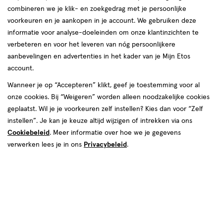
Laatste update
21 januari 2026
combineren we je klik- en zoekgedrag met je persoonlijke
voorkeuren en je aankopen in je account. We gebruiken deze
Je hebt het vast op social media voorbij zien
informatie voor analyse-doeleinden om onze klantinzichten te
komen:
Korean skincare
. Ook wel
Korean beauty
verbeteren en voor het leveren van nóg persoonlijkere
of
K-beauty
genoemd, is de laatste jaren
aanbevelingen en advertenties in het kader van je Mijn Etos
account.
uitgegroeid tot een wereldwijde skincare-
sensatie. Waar de Westerse huidverzorging vaak
Wanneer je op “Accepteren” klikt, geef je toestemming voor al
onze cookies. Bij “Weigeren” worden alleen noodzakelijke cookies
draait om snelle oplossingen en krachtige
geplaatst. Wil je je voorkeuren zelf instellen? Kies dan voor “Zelf
actieve ingrediënten, pakt de Koreaanse
instellen”. Je kan je keuze altijd wijzigen of intrekken via ons
huidverzorging het juist compleet anders aan.
Cookiebeleid
. Meer informatie over hoe we je gegevens
Denk aan intense verzorging en hydratatie in
verwerken lees je in ons
Privacybeleid
.
verschillende stappen. Het resultaat? Een
zijdezachte, verzorgde en gehydrateerde
huid (ook wel
glass skin
genoemd). In dit artikel
ontdek je alles over Korean skincare, inclusief
een stappenplan voor de