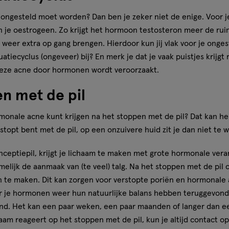
s je ongesteld moet worden? Dan ben je zeker niet de enige. Voor 
n je oestrogeen. Zo krijgt het hormoon testosteron meer de rui
weer extra op gang brengen. Hierdoor kun jij vlak voor je onges
ruatiecyclus (ongeveer) bij? En merk je dat je vaak puistjes krijg
 deze acne door hormonen wordt veroorzaakt.
n met de pil
monale acne kunt krijgen na het stoppen met de pil? Dat kan hela
topt bent met de pil, op een onzuivere huid zit je dan niet te 
onceptiepil, krijgt je lichaam te maken met grote hormonale ve
melijk de aanmaak van (te veel) talg. Na het stoppen met de pil
an te maken. Dit kan zorgen voor verstopte poriën en hormonale 
 je hormonen weer hun natuurlijke balans hebben teruggevonden
end. Het kan een paar weken, een paar maanden of langer dan een
haam reageert op het stoppen met de pil, kun je altijd contact 