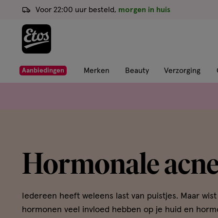
ga
Voor 22:00 uur besteld,
morgen in huis
naar
de
hoofd
content
ga
Merken
Beauty
Verzorging
Aanbiedingen
naar
de
zoekbalk
ga
naar
de
Hormonale acn
footer
Iedereen heeft weleens last van puistjes. Maar wist 
hormonen veel invloed hebben op je huid en horm