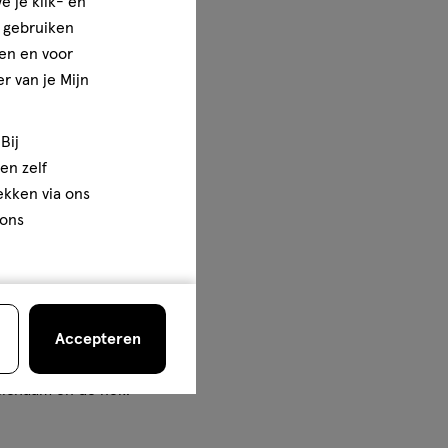
e je klik- en
e gebruiken
en en voor
r van je Mijn
 dus! In de puberteit
Bij
piegel. Testosteron
en zelf
nsen gaat dit na de
rekken via ons
 ons
gers heeft nog ruim de
huidaandoening verder af.
dat de hormonen van
Accepteren
piegels schommelen.
lichaam en de nek.