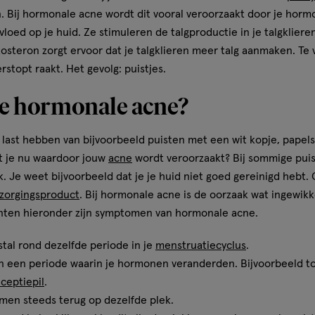
 Bij hormonale acne wordt dit vooral veroorzaakt door je hormo
oed op je huid. Ze stimuleren de talgproductie in je talgklier
osteron zorgt ervoor dat je talgklieren meer talg aanmaken. Te v
rstopt raakt. Het gevolg: puistjes.
je hormonale acne?
last hebben van bijvoorbeeld puisten met een wit kopje, papels 
t je nu waardoor jouw
acne
wordt veroorzaakt? Bij sommige puis
 Je weet bijvoorbeeld dat je je huid niet goed gereinigd hebt. 
zorgingsproduct
. Bij hormonale acne is de oorzaak wat ingewikk
nten hieronder zijn symptomen van hormonale acne.
tal rond dezelfde periode in je
menstruatiecyclus
.
n een periode waarin je hormonen veranderden. Bijvoorbeeld t
ceptiepil
.
omen steeds terug op dezelfde plek.