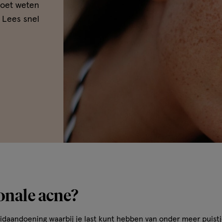
moet weten
 Lees snel
onale acne?
idaandoening waarbij je last kunt hebben van onder meer
puist