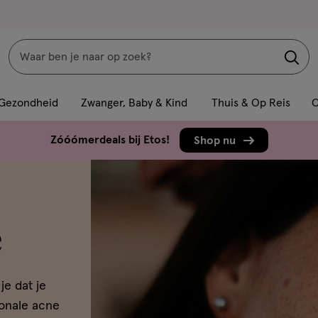
Zoeken
Interactie
met
Gezondheid
Zwanger, Baby & Kind
Thuis & Op Reis
C
dit
veld
Zóóómerdeals bij Etos!
Shop nu
opent
een
volledig
venster
e
met
geavanceerde
zoekopties
je dat je
onale acne