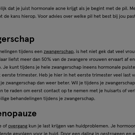
ijk dat je juist hormonale acne krijgt als je begint met de pil. 
t de kans hierop. Voor advies over welke pil het best bij jou past
gerschap
elingen tijdens een
zwangerschap
, is het niet gek dat veel vro
Maar liefst meer dan 50% van de zwangere vrouwen ervaart af 
. Je kunt tijdens je hele zwangerschap ineens hormonale puiste
t eerste trimester. Heb je hier in het eerste trimester veel last
in je zwangerschap dan weer beter. Wil je tijdens je zwangersch
n te raden om eerst contact op te nemen met je huisarts of ver
eilige behandelingen tijdens je zwangerschap.
enopauze
e of
overgang
kun je last krijgen van huidproblemen. Je hormoon
llende gevolgen voor je huid. Door een daling in oestrogeen en e