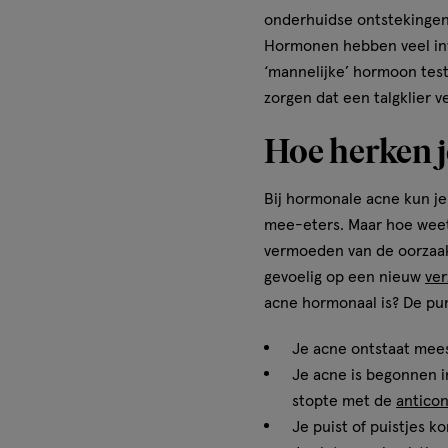
onderhuidse ontstekingen.
Hormonen hebben veel invl
‘mannelijke’ hormoon test
zorgen dat een talgklier ve
Hoe herken 
Bij hormonale acne kun je 
mee-eters. Maar hoe wee
vermoeden van de oorzaak.
gevoelig op een nieuw
ver
acne hormonaal is? De pu
Je acne ontstaat mees
Je acne is begonnen i
stopte met de
anticon
Je puist of puistjes k