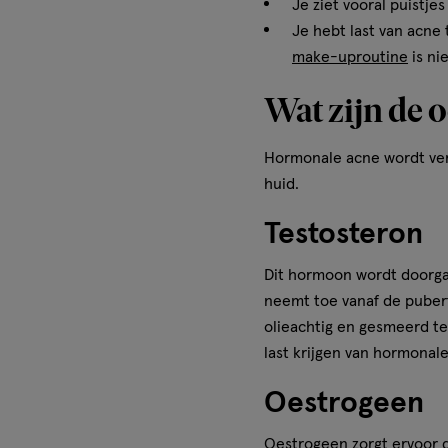
Je ziet vooral puistje
Je hebt last van acne 
make-uproutine
is ni
Wat zijn de 
Hormonale acne wordt ver
huid.
Testosteron
Dit hormoon wordt doorga
neemt toe vanaf de pubert
olieachtig en gesmeerd te 
last krijgen van hormonale
Oestrogeen
Oestrogeen
zorgt ervoor d