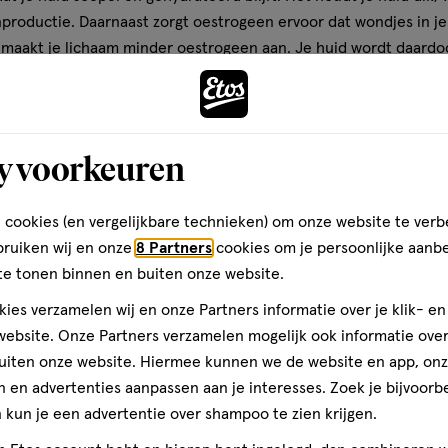
nproductie. Daarnaast zorgt oestrogeen ervoor dat wondjes in je
 maakt je lichaam minder oestrogeen aan. Je huid wordt daardo
 worden
lijntjes en rimpels
zichtbaarder. Als je oestrogeenspiegels
je last kunt krijgen van hormonale acne.
y voorkeuren
el als het stresshormoon. In perioden waarin je veel stress hebt
oge cortisolwaarde zorgt er namelijk voor dat je talgklieren me
 cookies (en vergelijkbare technieken) om onze website te verb
verstopt raken en krijg je hormonale puistjes. Hiernaast kan te 
bruiken wij en onze
8 Partners
cookies om je persoonlijke aanb
rtisol namelijk te hoog is, wordt je huid minder elastisch. Je hu
te tonen binnen en buiten onze website.
tjes en rimpels, zien.
ies verzamelen wij en onze Partners informatie over je klik- e
wanneer komt hormonale acne vo
ebsite. Onze Partners verzamelen mogelijk ook informatie over 
uiten onze website. Hiermee kunnen we de website en app, on
 en advertenties aanpassen aan je interesses. Zoek je bijvoorb
meestal gedacht aan de puberteit. Het klopt dat deze aandoen
kun je een advertentie over shampoo te zien krijgen.
mt voor bij mensen van alle leeftijden. Zelfs baby’s kunnen las
 hoe het zit met hormonale acne bij pubers, bij volwassenen, ro