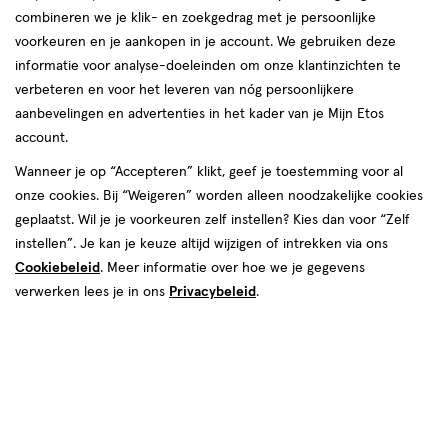
Het hormoon oestrogeen is hét belangrijkste
combineren we je klik- en zoekgedrag met je persoonlijke
geslachtshormoon bij vrouwen. Het wordt in de
voorkeuren en je aankopen in je account. We gebruiken deze
informatie voor analyse-doeleinden om onze klantinzichten te
eierstokken aangemaakt. Oestrogeen is van
verbeteren en voor het leveren van nóg persoonlijkere
grote invloed op de stofwisselingsprocessen
aanbevelingen en advertenties in het kader van je Mijn Etos
van de hersenen, bloedvaten, botten en
account.
slijmvliezen. Maar hoe werkt dit hormoon
Wanneer je op “Accepteren” klikt, geef je toestemming voor al
eigenlijk? En hoe houd je je oestrogeenspiegel
onze cookies. Bij “Weigeren” worden alleen noodzakelijke cookies
in balans? Wij vertellen het je.
geplaatst. Wil je je voorkeuren zelf instellen? Kies dan voor “Zelf
instellen”. Je kan je keuze altijd wijzigen of intrekken via ons
Cookiebeleid
. Meer informatie over hoe we je gegevens
verwerken lees je in ons
Privacybeleid
.