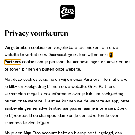
ga
Voor 22:00 uur besteld, maandag in huis
naar
de
Menu
hoofd
Zoeken
Privacy voorkeuren
content
›
›
ga
Interactie
naar
Wij gebruiken cookies (en vergelijkbare technieken) om onze
Zóóómerdeals bij Etos!
Shop nu
met
de
website te verbeteren. Daarnaast gebruiken wij en onze
8
dit
zoekbalk
Partners
cookies om je persoonlijke aanbevelingen en advertenties
ers
Weleda
Je
Intimiteit
veld
ga
te tonen binnen en buiten onze website.
bent
Oestrogeen: zo houd je
opent
naar
hier:
Met deze cookies verzamelen wij en onze Partners informatie over
een
de
het in balans!
je klik- en zoekgedrag binnen onze website. Onze Partners
volledig
footer
verzamelen mogelijk ook informatie over je klik- en zoekgedrag
venster
buiten onze website. Hiermee kunnen we de website en app, onze
met
aanbevelingen en advertenties aanpassen aan je interesses. Zoek
geavanceerde
je bijvoorbeeld op shampoo, dan kun je een advertentie over
zoekopties
Etos
shampoo te zien krijgen.
Laatste update
26 februari 2025
Als je een Mijn Etos account hebt en hierop bent ingelogd, dan