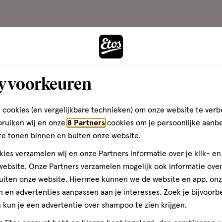
nd zijn, maar ze zijn gelukkig niet gevaarlijk.
y voorkeuren
egers?
 cookies (en vergelijkbare technieken) om onze website te verb
bruiken wij en onze
8 Partners
cookies om je persoonlijke aanb
de overgang. Zo stopt je lichaam bijvoorbeeld geleidelij
te tonen binnen en buiten onze website.
op de hypofyse, een kleine klier onderaan je hersenen die
ies verzamelen wij en onze Partners informatie over je klik- e
 de hormoonschommelingen die gepaard gaan met de ove
ebsite. Onze Partners verzamelen mogelijk ook informatie over 
innen, waardoor deze denkt dat je lichaam te heet is. Hi
uiten onze website. Hiermee kunnen we de website en app, on
rmte kwijt te raken. Dit fenomeen heet een opvlieger. N
 en advertenties aanpassen aan je interesses. Zoek je bijvoorb
e laag is door de warmte die je bent kwijtgeraakt. Je kan
kun je een advertentie over shampoo te zien krijgen.