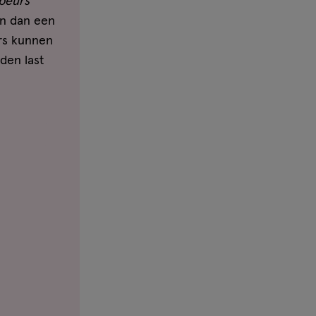
peurs
kan dan een
ers kunnen
den last