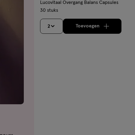
Lucovitaal Overgang Balans Capsules
30 stuks
Toevoegen
2
verhoog aantal me