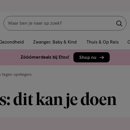
Zoeken
Interactie
met
Gezondheid
Zwanger, Baby & Kind
Thuis & Op Reis
C
dit
veld
Zóóómerdeals bij Etos!
Shop nu
opent
een
n tegen opvliegers
volledig
venster
: dit kan je doen
met
geavanceerde
zoekopties