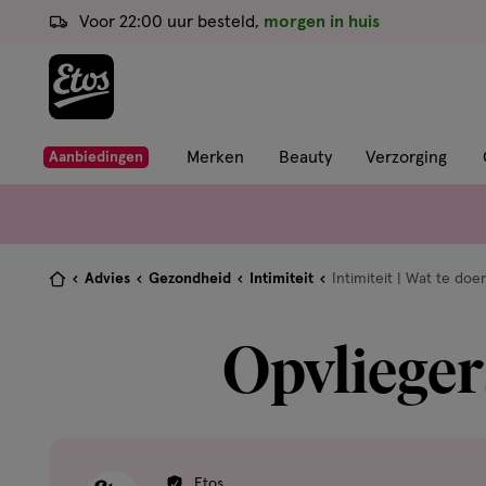
ga
Voor 22:00 uur besteld,
morgen in huis
naar
de
hoofd
content
ga
Merken
Beauty
Verzorging
Aanbiedingen
naar
de
zoekbalk
ga
Je
Advies
Gezondheid
Intimiteit
Intimiteit | Wat te doe
naar
bent
de
hier:
Opvliegers
footer
Etos