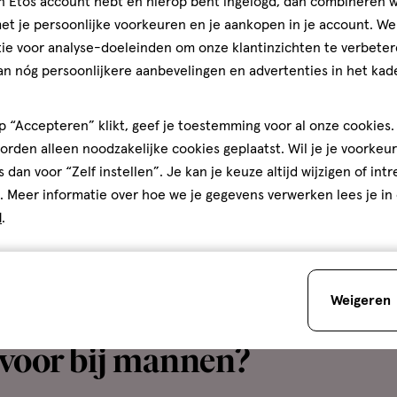
jn Etos account hebt en hierop bent ingelogd, dan combineren w
t je persoonlijke voorkeuren en je aankopen in je account. W
e opvliegers krijgen?
ie voor analyse-doeleinden om onze klantinzichten te verbeter
an nóg persoonlijkere aanbevelingen en advertenties in het kade
n in de
overgang
. Dit is de periode waarin je overgaat van 
Voor de meeste vrouwen gebeurt dit tussen hun 40e en 
 “Accepteren” klikt, geef je toestemming voor al onze cookies. 
rden alleen noodzakelijke cookies geplaatst. Wil je je voorkeur
s dan voor “Zelf instellen”. Je kan je keuze altijd wijzigen of int
egers bij ouderen?
. Meer informatie over hoe we je gegevens verwerken lees je in
d
.
vrouwen boven de 60 hebben nog lang na de overgang las
delijk is, is het wel bekend dat overgewicht en roken de 
Weigeren
 voor bij mannen?