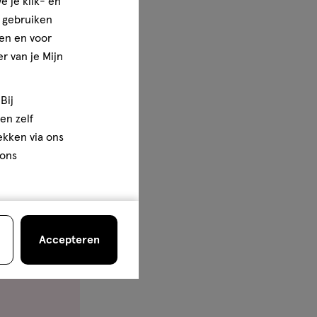
e je klik- en
e gebruiken
en en voor
r van je Mijn
je
60e
Bij
en zelf
rekken via ons
 ons
t van
kans op
Accepteren