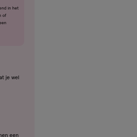
end in het
n of
geen
t je wel
nnen een