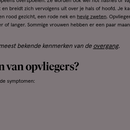
am opeens overspoelen. Ze worden ook wel
hot flashes
of
va
 en breidt zich vervolgens uit over je hals of hoofd. Je 
een rood gezicht, een rode nek en
hevig zweten
. Opvlieg
er of langer. Sommige vrouwen hebben er een paar maan
e meest bekende kenmerken van de
overgang
.
 van opvliegers?
nde symptomen: