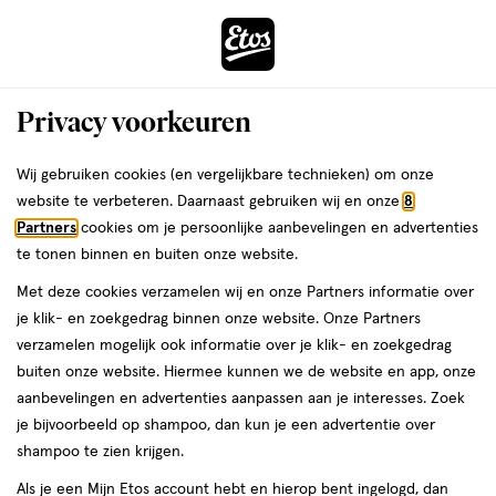
ga
Voor 22:00 uur besteld,
morgen in huis
naar
de
Menu
hoofd
Zoeken
Privacy voorkeuren
content
›
›
ga
Interactie
naar
Wij gebruiken cookies (en vergelijkbare technieken) om onze
Zóóómerdeals bij Etos!
Shop nu
met
de
website te verbeteren. Daarnaast gebruiken wij en onze
8
dit
zoekbalk
Partners
cookies om je persoonlijke aanbevelingen en advertenties
ers
Weleda
Je
Intimiteit
veld
ga
te tonen binnen en buiten onze website.
bent
Tamponziekte:
opent
naar
hier:
Met deze cookies verzamelen wij en onze Partners informatie over
een
de
symptomen en tips
je klik- en zoekgedrag binnen onze website. Onze Partners
volledig
footer
verzamelen mogelijk ook informatie over je klik- en zoekgedrag
venster
buiten onze website. Hiermee kunnen we de website en app, onze
met
aanbevelingen en advertenties aanpassen aan je interesses. Zoek
geavanceerde
je bijvoorbeeld op shampoo, dan kun je een advertentie over
zoekopties
Etos
shampoo te zien krijgen.
Laatste update
24 januari 2025
Als je een Mijn Etos account hebt en hierop bent ingelogd, dan