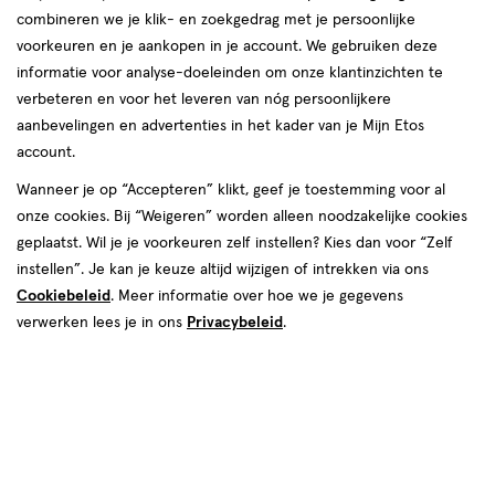
Heb jij ook weleens iets te lang gewacht met het
combineren we je klik- en zoekgedrag met je persoonlijke
verwisselen van je tampon? Heel begrijpelijk:
voorkeuren en je aankopen in je account. We gebruiken deze
informatie voor analyse-doeleinden om onze klantinzichten te
soms ben je nu eenmaal even afgeleid.
verbeteren en voor het leveren van nóg persoonlijkere
Langdurig gebruik van tampons kan, in zeldzame
aanbevelingen en advertenties in het kader van je Mijn Etos
gevallen, leiden tot tamponziekte. Wil jij weten
account.
wat tamponziekte is, wat de symptomen zijn en
Wanneer je op “Accepteren” klikt, geef je toestemming voor al
hoe je deze aandoening kan voorkomen? Lees
onze cookies. Bij “Weigeren” worden alleen noodzakelijke cookies
dan verder.
geplaatst. Wil je je voorkeuren zelf instellen? Kies dan voor “Zelf
instellen”. Je kan je keuze altijd wijzigen of intrekken via ons
Cookiebeleid
. Meer informatie over hoe we je gegevens
verwerken lees je in ons
Privacybeleid
.