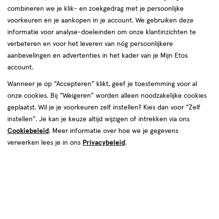
combineren we je klik- en zoekgedrag met je persoonlijke
producten
voorkeuren en je aankopen in je account. We gebruiken deze
informatie voor analyse-doeleinden om onze klantinzichten te
50%
50%
toevoegen
toevoegen
korting
korting
verbeteren en voor het leveren van nóg persoonlijkere
aan
aan
aanbevelingen en advertenties in het kader van je Mijn Etos
verlanglijst
verlanglijst
account.
Wanneer je op “Accepteren” klikt, geef je toestemming voor al
onze cookies. Bij “Weigeren” worden alleen noodzakelijke cookies
geplaatst. Wil je je voorkeuren zelf instellen? Kies dan voor “Zelf
instellen”. Je kan je keuze altijd wijzigen of intrekken via ons
van € 54.49 voor € 27.24
27
.
van € 67.79 voo
33
.
54
.
49
24
67
.
79
89
Cookiebeleid
. Meer informatie over hoe we je gegevens
Maat
102
720 stuks
Maat
5
stuks
verwerken lees je in ons
Privacybeleid
.
WaterWipes Billendoekjes 12x60
5,
Pampers Premium Protection
stuks
Voordeelbox Luiers Maat 5 11-16
kg 102 stuks + 4 Gratis
Bekijk alle varianten (1)
Bekijk alle varianten (12)
Luierbroekjes
Toevoegen
Toevoegen
1
1
verhoog aantal met één
,
Limiet bereikt.
verhoog aanta
Je kan m