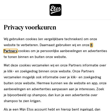
ga
Voor 22:00 uur besteld,
morgen in huis
naar
de
Menu
hoofd
Zoeken
Privacy voorkeuren
content
›
›
ga
Interactie
naar
Wij gebruiken cookies (en vergelijkbare technieken) om onze
Je
Aanbiedingen
met
de
website te verbeteren. Daarnaast gebruiken wij en onze
8
bent
Aanbiedingen
dit
zoekbalk
Partners
cookies om je persoonlijke aanbevelingen en advertenties
ers
Weleda
hier:
veld
ga
te tonen binnen en buiten onze website.
opent
naar
Acties per categorie
Tijdelijke Top Deals
Populaire producten
T
Met deze cookies verzamelen wij en onze Partners informatie over
een
de
je klik- en zoekgedrag binnen onze website. Onze Partners
volledig
footer
verzamelen mogelijk ook informatie over je klik- en zoekgedrag
venster
buiten onze website. Hiermee kunnen we de website en app, onze
met
aanbevelingen en advertenties aanpassen aan je interesses. Zoek
geavanceerde
je bijvoorbeeld op shampoo, dan kun je een advertentie over
zoekopties
Filteren
(5.777)
Sorteer
shampoo te zien krijgen.
Als je een Mijn Etos account hebt en hierop bent ingelogd, dan